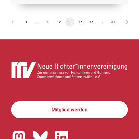
1
…
11
12
13
14
15
…
31
Mitglied werden