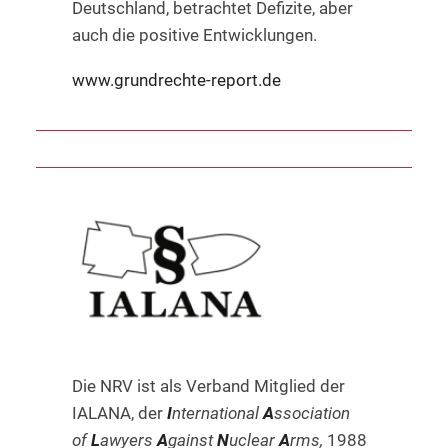
Deutschland, betrachtet Defizite, aber
auch die positive Entwicklungen.
www.grundrechte-report.de
Die NRV ist als Verband Mitglied der
IALANA, der
I
nternational
A
ssociation
of
L
awyers
A
gainst
N
uclear
A
rms,
1988