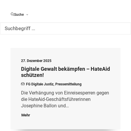
Fachgruppe Justizstruktur /
Suche
Gerichtsverfassung
27. Dezember 2025
Digitale Gewalt bekämpfen – HateAid
schützen!
FG Digitale Justiz
,
Pressemitteilung
Die Verhängung von Einreisesperren gegen
die HateAid-Geschäftsführerinnen
Josephine Ballon und…
Mehr