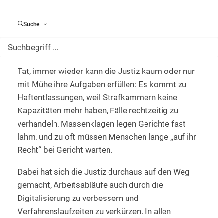
verbunden, dass sie kompliziert seien und lange
dauern würden. Bilder von riesigen Aktenstapeln
Suche
die den Eindruck eines unsortierten Dickichts
vermitteln, werden gerne genommen, wenn über
den Zustand der Justiz berichtet wird. Und in der
Tat, immer wieder kann die Justiz kaum oder nur
mit Mühe ihre Aufgaben erfüllen: Es kommt zu
Haftentlassungen, weil Strafkammern keine
Kapazitäten mehr haben, Fälle rechtzeitig zu
verhandeln, Massenklagen legen Gerichte fast
lahm, und zu oft müssen Menschen lange „auf ihr
Recht“ bei Gericht warten.
Dabei hat sich die Justiz durchaus auf den Weg
gemacht, Arbeitsabläufe auch durch die
Digitalisierung zu verbessern und
Verfahrenslaufzeiten zu verkürzen. In allen