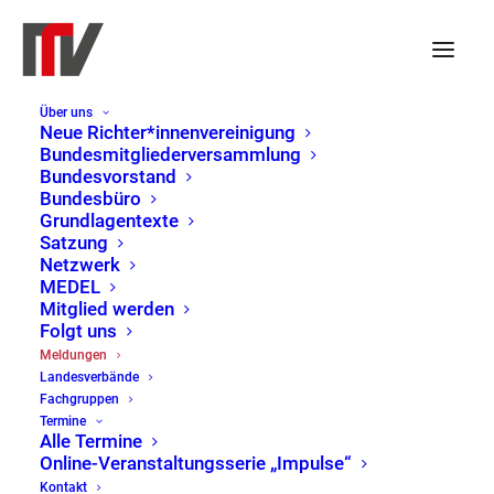
Über uns
Rettet den (Pakt für den)
Neue Richter*innenvereinigung
Bundesmitgliederversammlung
Rechtsstaat!
Bundesvorstand
Bundesbüro
Grundlagentexte
Satzung
9. November 2022
|
Pressemitteilung
,
Netzwerk
Bundesvorstand
MEDEL
Mitglied werden
Folgt uns
Bund und Länder müssen endlich zu einer
Meldungen
strukturellen Ausstattungsinitiative
Landesverbände
zusammenfinden. Dafür muss sich jetzt auch
Fachgruppen
Termine
der Bund öffnen.
Alle Termine
Online-Veranstaltungsserie „Impulse“
Seit eh und je werden Gerichtsverfahren damit
Kontakt