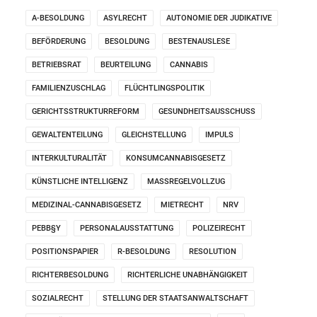
A-BESOLDUNG
ASYLRECHT
AUTONOMIE DER JUDIKATIVE
BEFÖRDERUNG
BESOLDUNG
BESTENAUSLESE
BETRIEBSRAT
BEURTEILUNG
CANNABIS
FAMILIENZUSCHLAG
FLÜCHTLINGSPOLITIK
GERICHTSSTRUKTURREFORM
GESUNDHEITSAUSSCHUSS
GEWALTENTEILUNG
GLEICHSTELLUNG
IMPULS
INTERKULTURALITÄT
KONSUMCANNABISGESETZ
KÜNSTLICHE INTELLIGENZ
MASSREGELVOLLZUG
MEDIZINAL-CANNABISGESETZ
MIETRECHT
NRV
PEBB§Y
PERSONALAUSSTATTUNG
POLIZEIRECHT
POSITIONSPAPIER
R-BESOLDUNG
RESOLUTION
RICHTERBESOLDUNG
RICHTERLICHE UNABHÄNGIGKEIT
SOZIALRECHT
STELLUNG DER STAATSANWALTSCHAFT