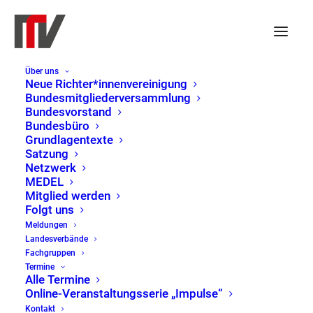
Über uns
Neue Richter*innenvereinigung
Interkulturalität
Bundesmitgliederversammlung
Bundesvorstand
Alle Meldungen
Bundesbüro
Grundlagentexte
Satzung
Netzwerk
MEDEL
Mitglied werden
Folgt uns
Meldungen
Landesverbände
Fachgruppen
Termine
Alle Termine
Kategorie:
Online-Veranstaltungsserie „Impulse“
Kontakt