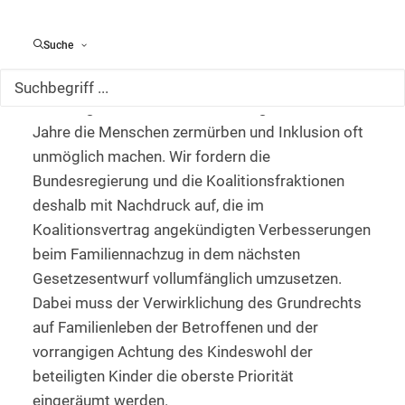
oder durch Partnerorganisationen in ihren
Familiennachzugsverfahren oder setzen sich
Suche
politisch für ihre Belange ein. Hierbei erleben wir,
wie die jahrelangen Verfahren, die vielen Hürden
und die gesetzlichen Verschärfungen der letzten
Jahre die Menschen zermürben und Inklusion oft
unmöglich machen. Wir fordern die
Bundesregierung und die Koalitionsfraktionen
deshalb mit Nachdruck auf, die im
Koalitionsvertrag angekündigten Verbesserungen
beim Familiennachzug in dem nächsten
Gesetzesentwurf vollumfänglich umzusetzen.
Dabei muss der Verwirklichung des Grundrechts
auf Familienleben der Betroffenen und der
vorrangigen Achtung des Kindeswohl der
beteiligten Kinder die oberste Priorität
eingeräumt werden.