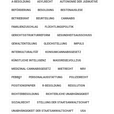
A-BESOLDUNG
ASYLRECHT
AUTONOMIE DER JUDIKATIVE
BEFÖRDERUNG
BESOLDUNG
BESTENAUSLESE
BETRIEBSRAT
BEURTEILUNG
CANNABIS
FAMILIENZUSCHLAG
FLÜCHTLINGSPOLITIK
GERICHTSSTRUKTURREFORM
GESUNDHEITSAUSSCHUSS
GEWALTENTEILUNG
GLEICHSTELLUNG
IMPULS
INTERKULTURALITÄT
KONSUMCANNABISGESETZ
KÜNSTLICHE INTELLIGENZ
MASSREGELVOLLZUG
MEDIZINAL-CANNABISGESETZ
MIETRECHT
NRV
PEBB§Y
PERSONALAUSSTATTUNG
POLIZEIRECHT
POSITIONSPAPIER
R-BESOLDUNG
RESOLUTION
RICHTERBESOLDUNG
RICHTERLICHE UNABHÄNGIGKEIT
SOZIALRECHT
STELLUNG DER STAATSANWALTSCHAFT
UNABHÄNGIGKEIT DER STAATSANWALTSCHAFT
USA