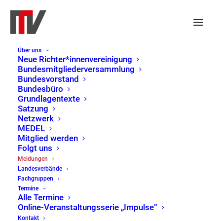
Über uns
Recht auf Familiennachzug
Neue Richter*innenvereinigung
Bundesmitgliederversammlung
umsetzen!
Bundesvorstand
Bundesbüro
Grundlagentexte
Satzung
20. September 2022
|
FG Verwaltungsrecht
,
Netzwerk
Offener Brief
MEDEL
Mitglied werden
Folgt uns
Forderung an die Bundesregierung und die
Meldungen
Koalitionsfraktionen
Landesverbände
Fachgruppen
Die über 20 unterzeichnenden Organisationen und
Termine
Alle Termine
Verbände beraten und begleiten Geflüchtete und
Online-Veranstaltungsserie „Impulse“
Migrant:innen in In- und Ausland täglich selbst
Kontakt