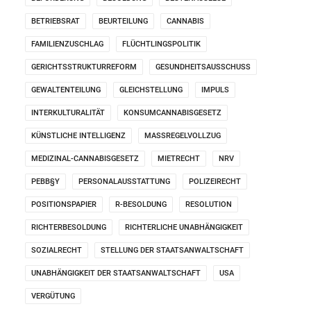
BETRIEBSRAT
BEURTEILUNG
CANNABIS
FAMILIENZUSCHLAG
FLÜCHTLINGSPOLITIK
GERICHTSSTRUKTURREFORM
GESUNDHEITSAUSSCHUSS
GEWALTENTEILUNG
GLEICHSTELLUNG
IMPULS
INTERKULTURALITÄT
KONSUMCANNABISGESETZ
KÜNSTLICHE INTELLIGENZ
MASSREGELVOLLZUG
MEDIZINAL-CANNABISGESETZ
MIETRECHT
NRV
PEBB§Y
PERSONALAUSSTATTUNG
POLIZEIRECHT
POSITIONSPAPIER
R-BESOLDUNG
RESOLUTION
RICHTERBESOLDUNG
RICHTERLICHE UNABHÄNGIGKEIT
SOZIALRECHT
STELLUNG DER STAATSANWALTSCHAFT
UNABHÄNGIGKEIT DER STAATSANWALTSCHAFT
USA
VERGÜTUNG