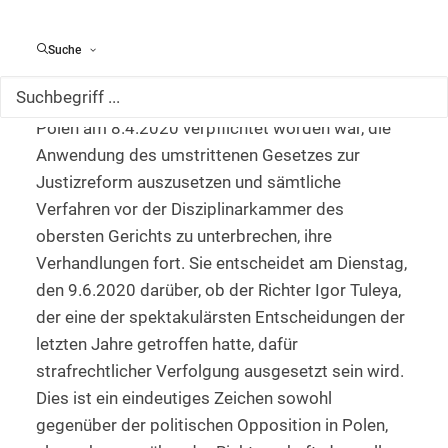
in ganz Europa.
Die Disziplinarkammer für polnische Richter setzt
Suche
ungeachtet einer Eil-Entscheidung des
Europäischen Gerichtshofs, mit der die Republik
Polen am 8.4.2020 verpflichtet worden war, die
Anwendung des umstrittenen Gesetzes zur
Justizreform auszusetzen und sämtliche
Verfahren vor der Disziplinarkammer des
obersten Gerichts zu unterbrechen, ihre
Verhandlungen fort. Sie entscheidet am Dienstag,
den 9.6.2020 darüber, ob der Richter Igor Tuleya,
der eine der spektakulärsten Entscheidungen der
letzten Jahre getroffen hatte, dafür
strafrechtlicher Verfolgung ausgesetzt sein wird.
Dies ist ein eindeutiges Zeichen sowohl
gegenüber der politischen Opposition in Polen,