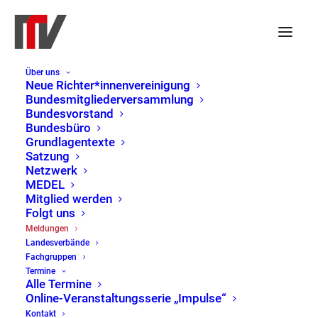
Über uns
Polen eröffnet die
Neue Richter*innenvereinigung
Bundesmitgliederversammlung
strafrechtliche Verfolgung
Bundesvorstand
Bundesbüro
unliebsamer Richter
Grundlagentexte
Satzung
Netzwerk
MEDEL
8. Juni 2020
|
Pressemitteilung
,
Mitglied werden
Bundesvorstand
Folgt uns
Meldungen
Die Regierungspartei setzt die Entmachtung der
Landesverbände
Fachgruppen
Dritten Gewalt unbeirrt fort. Das umstrittene
Termine
Disziplinargesetz Polens findet in einem
Alle Termine
Online-Veranstaltungsserie „Impulse“
spektakulären Fall erstmals Anwendung. Proteste
Kontakt