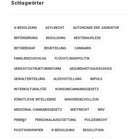
Schlagwörter
A-BESOLDUNG
ASYLRECHT
AUTONOMIE DER JUDIKATIVE
BEFÖRDERUNG
BESOLDUNG
BESTENAUSLESE
BETRIEBSRAT
BEURTEILUNG
CANNABIS
FAMILIENZUSCHLAG
FLÜCHTLINGSPOLITIK
GERICHTSSTRUKTURREFORM
GESUNDHEITSAUSSCHUSS
GEWALTENTEILUNG
GLEICHSTELLUNG
IMPULS
INTERKULTURALITÄT
KONSUMCANNABISGESETZ
KÜNSTLICHE INTELLIGENZ
MASSREGELVOLLZUG
MEDIZINAL-CANNABISGESETZ
MIETRECHT
NRV
PEBB§Y
PERSONALAUSSTATTUNG
POLIZEIRECHT
POSITIONSPAPIER
R-BESOLDUNG
RESOLUTION