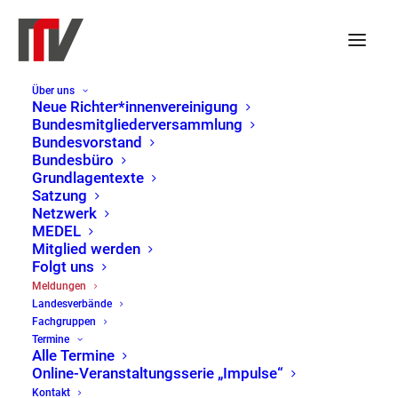
Über uns
Offener Brief zur geplanten
Neue Richter*innenvereinigung
Bundesmitgliederversammlung
Abschaffung des
Bundesvorstand
Bundesbüro
Amtsermittlungsgrundsatzes
Grundlagentexte
Satzung
im Asylprozess
Netzwerk
MEDEL
Mitglied werden
22. März 2025
|
Bundesvorstand
,
FG
Folgt uns
Verwaltungsrecht
,
Offener Brief
Meldungen
Landesverbände
Fachgruppen
An die Bundesvorsitzenden von CDU, CSU und
Termine
Alle Termine
SPD
Online-Veranstaltungsserie „Impulse“
Kontakt