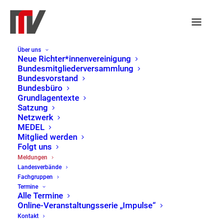
Über uns
Warum keine
Neue Richter*innenvereinigung
Bundesmitgliederversammlung
Richteranklage?
Bundesvorstand
Bundesbüro
Grundlagentexte
Satzung
14. Januar 2022
|
Pressemitteilung
,
LV
Netzwerk
Sachsen
MEDEL
Mitglied werden
Folgt uns
Nur eine Richteranklage kann klären, ob der
Meldungen
ehemalige Bundestagsabgeordnete Jens Maier
Landesverbände
weiter Richter sein kann
Fachgruppen
Termine
Alle Termine
Ein Richter, der nicht die Gewähr dafür bietet, auf
Online-Veranstaltungsserie „Impulse“
dem Boden der freiheitlichen demokratischen
Kontakt