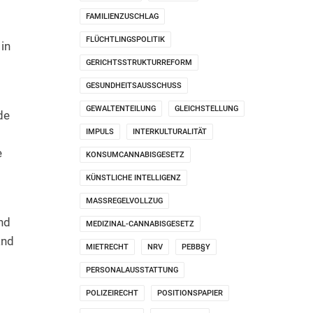
FAMILIENZUSCHLAG
FLÜCHTLINGSPOLITIK
 in
GERICHTSSTRUKTURREFORM
GESUNDHEITSAUSSCHUSS
GEWALTENTEILUNG
GLEICHSTELLUNG
de
IMPULS
INTERKULTURALITÄT
e
KONSUMCANNABISGESETZ
KÜNSTLICHE INTELLIGENZ
MASSREGELVOLLZUG
nd
MEDIZINAL-CANNABISGESETZ
and
MIETRECHT
NRV
PEBB§Y
PERSONALAUSSTATTUNG
POLIZEIRECHT
POSITIONSPAPIER