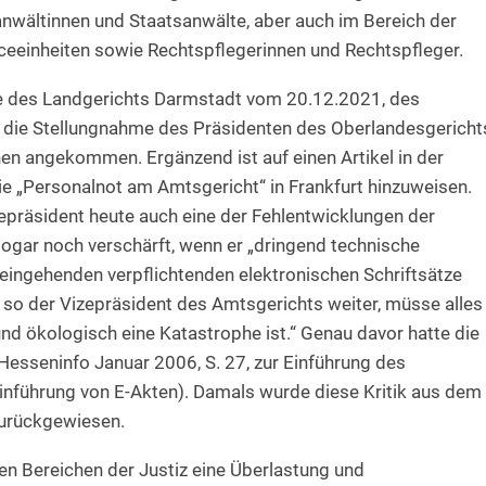
sanwältinnen und Staatsanwälte, aber auch im Bereich der
eeinheiten sowie Rechtspflegerinnen und Rechtspfleger.
fe des Landgerichts Darmstadt vom 20.12.2021, des
 die Stellungnahme des Präsidenten des Oberlandesgericht
en angekommen. Ergänzend ist auf einen Artikel in der
e „Personalnot am Amtsgericht“ in Frankfurt hinzuweisen.
epräsident heute auch eine der Fehlentwicklungen der
t sogar noch verschärft, wenn er „dringend technische
 eingehenden verpflichtenden elektronischen Schriftsätze
l, so der Vizepräsident des Amtsgerichts weiter, müsse alles
d ökologisch eine Katastrophe ist.“ Genau davor hatte die
Hesseninfo Januar 2006, S. 27, zur Einführung des
Einführung von E-Akten). Damals wurde diese Kritik aus dem
zurückgewiesen.
len Bereichen der Justiz eine Überlastung und