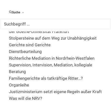
Interview mit dem Hamburgischen Justizsenator
Dr. Steffen
Suche
Selbstverwaltung und Enthierarchisierung
Schlaglichter von der Selbstverwaltungs-Tagung
der Goethe-Universität Frankfurt
Stolpersteine auf dem Weg zur Unabhängigkeit
Gerichte sind Gerichte
Dienstbeurteilung
Richterliche Mediation in Nordrhein-Westfalen
Supervision, Intervision, Mediation, kollegiale
Beratung
Familiengerichte als tatkräftige Ritter…?
Organleihe
Justizministerium setzt eigene Regeln außer Kraft
Was will die NRV?