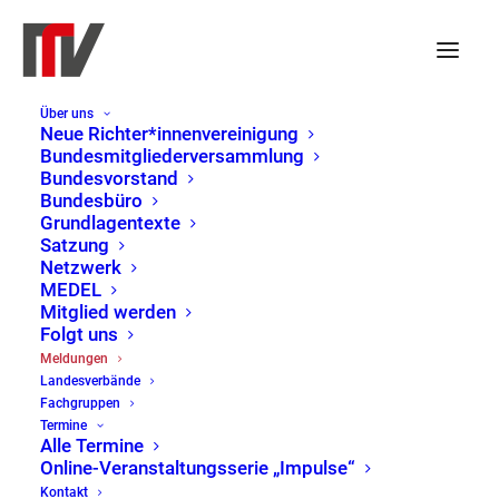
Über uns
NRW-Landesinfo Dezember
Neue Richter*innenvereinigung
Bundesmitgliederversammlung
2008
Bundesvorstand
Bundesbüro
Grundlagentexte
Satzung
10. Dezember 2008
|
LV Nordrhein-Westfalen
Netzwerk
MEDEL
Mitglied werden
Aus dem Inhalt:
Folgt uns
Meldungen
Selbstverwaltung für die Dritte Gewalt?
Landesverbände
Warum? Und was ist das überhaupt?
Fachgruppen
Termine
Demokratie statt Hierarchie
Alle Termine
Selbstverwaltungsmodell der NRV
Online-Veranstaltungsserie „Impulse“
Unabhängigkeit krisenfest machen!
Kontakt