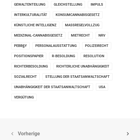
GEWALTENTEILUNG
GLEICHSTELLUNG
IMPULS
INTERKULTURALITÄT
KONSUMCANNABISGESETZ
KÜNSTLICHE INTELLIGENZ
MASSREGELVOLLZUG
MEDIZINAL-CANNABISGESETZ
MIETRECHT
NRV
PEBB§Y
PERSONALAUSSTATTUNG
POLIZEIRECHT
POSITIONSPAPIER
R-BESOLDUNG
RESOLUTION
RICHTERBESOLDUNG
RICHTERLICHE UNABHÄNGIGKEIT
SOZIALRECHT
STELLUNG DER STAATSANWALTSCHAFT
UNABHÄNGIGKEIT DER STAATSANWALTSCHAFT
USA
VERGÜTUNG
Vorherige