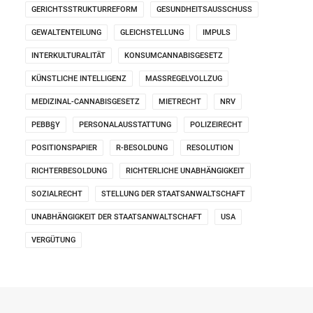
GERICHTSSTRUKTURREFORM
GESUNDHEITSAUSSCHUSS
GEWALTENTEILUNG
GLEICHSTELLUNG
IMPULS
INTERKULTURALITÄT
KONSUMCANNABISGESETZ
KÜNSTLICHE INTELLIGENZ
MASSREGELVOLLZUG
MEDIZINAL-CANNABISGESETZ
MIETRECHT
NRV
PEBB§Y
PERSONALAUSSTATTUNG
POLIZEIRECHT
POSITIONSPAPIER
R-BESOLDUNG
RESOLUTION
RICHTERBESOLDUNG
RICHTERLICHE UNABHÄNGIGKEIT
SOZIALRECHT
STELLUNG DER STAATSANWALTSCHAFT
UNABHÄNGIGKEIT DER STAATSANWALTSCHAFT
USA
VERGÜTUNG