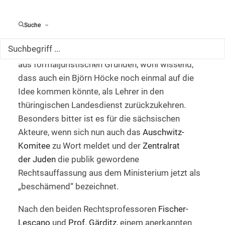
Gericht zu verhindern. Der
thüringische
Innenminister Maier
, selbst oberster
Suche
Dienstvorgesetzter zahlreicher Beamter, kritisiert
das Abwarten der sächsischen Justizministerin
aus formaljuristischen Gründen, wohl wissend,
dass auch ein Björn Höcke noch einmal auf die
Idee kommen könnte, als Lehrer in den
thüringischen Landesdienst zurückzukehren.
Besonders bitter ist es für die sächsischen
Akteure, wenn sich nun auch das
Auschwitz-
Komitee
zu Wort meldet und der
Zentralrat
der Juden
die publik gewordene
Rechtsauffassung aus dem Ministerium jetzt als
„beschämend“ bezeichnet.
Nach den beiden Rechtsprofessoren
Fischer-
Lescano
und
Prof. Gärditz
, einem anerkannten