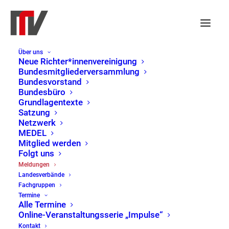
Über uns
Die Vorschläge liegen auf
Neue Richter*innenvereinigung
Bundesmitgliederversammlung
dem Tisch
Bundesvorstand
Bundesbüro
Grundlagentexte
Satzung
11. Februar 2022
|
Pressemitteilung
,
Netzwerk
Bundesvorstand
,
LV Sachsen
MEDEL
Mitglied werden
Folgt uns
Der Kreis derjenigen, die sich öffentlich und
Meldungen
dringend für das Ergreifen juristischer
Landesverbände
Maßnahmen aussprechen, wird zunehmend
Fachgruppen
Termine
größer. Es geht darum, eine Rückkehr des als
Alle Termine
rechtsextremistisch eingestuften ehemaligen
Online-Veranstaltungsserie „Impulse“
AfD-Abgeordneten Jens Maier an ein sächsisches
Kontakt