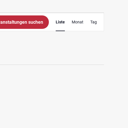
Veranstaltung
anstaltungen suchen
Liste
Monat
Tag
Ansichten-
Navigation