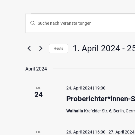
Veranstaltungen
Veranstaltungen
Geben
Such-
Sie
Das
und
Schlüsselwort.
1. April 2024
 - 
25
Heute
Ansichtennavigation
Suche
Datum
nach
wählen.
April 2024
Veranstaltungen
Schlüsselwort.
24. April 2024 | 19:00
MI.
24
Proberichter*innen-
Walhalla
Krefelder Str. 6, Berlin, Ge
26. April 2024 | 16:00
-
27. April 2024
FR.