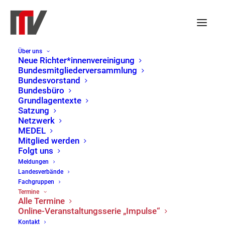
Über uns
Neue Richter*innenvereinigung
Bundesmitgliederversammlung
Bundesvorstand
« Alle Veranstaltungen
Bundesbüro
Grundlagentexte
Diese Veranstaltung hat bereits stattgefunden.
Satzung
Netzwerk
MEDEL
Mainz: Justitia – Anspruch
Mitglied werden
Folgt uns
und Wirklichkeit
Meldungen
Landesverbände
25. Juli 2024 | 17:30
Fachgruppen
Termine
Alle Termine
Online-Veranstaltungsserie „Impulse“
Von
Kontakt