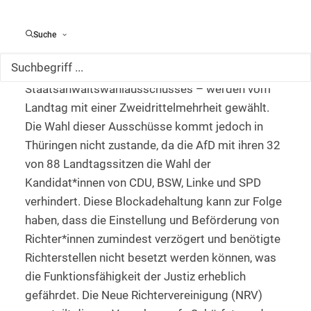
Richterwahlausschusses gezielt zu verhindern.
Die parlamentarischen Mitglieder des nach der
Suche
Landtagswahl neu zu bildenden
Richterwahlausschusses – ebenso wie des
Staatsanwaltswahlausschusses – werden vom
Landtag mit einer Zweidrittelmehrheit gewählt.
Die Wahl dieser Ausschüsse kommt jedoch in
Thüringen nicht zustande, da die AfD mit ihren 32
von 88 Landtagssitzen die Wahl der
Kandidat*innen von CDU, BSW, Linke und SPD
verhindert. Diese Blockadehaltung kann zur Folge
haben, dass die Einstellung und Beförderung von
Richter*innen zumindest verzögert und benötigte
Richterstellen nicht besetzt werden können, was
die Funktionsfähigkeit der Justiz erheblich
gefährdet. Die Neue Richtervereinigung (NRV)