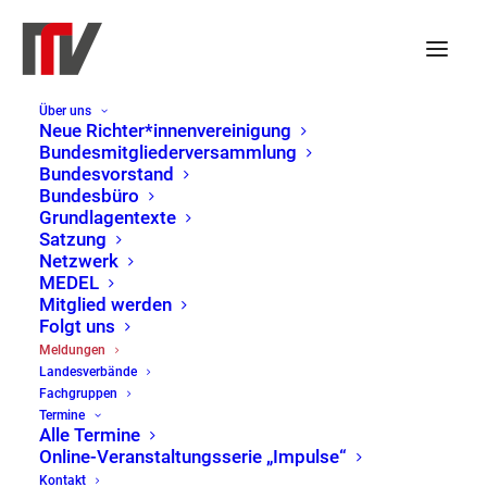
Über uns
Missbrauch der
Neue Richter*innenvereinigung
Bundesmitgliederversammlung
Sperrminorität: AfD
Bundesvorstand
Bundesbüro
blockiert
Grundlagentexte
Satzung
Richterwahlausschuss in
Netzwerk
MEDEL
Thüringen
Mitglied werden
Folgt uns
Meldungen
11. Februar 2025
|
Pressemitteilung
,
Landesverbände
Bundesvorstand
Fachgruppen
Termine
Alle Termine
Die AfD in Thüringen missbraucht ihre
Online-Veranstaltungsserie „Impulse“
Sperrminorität im Landtag, um die Bildung des
Kontakt