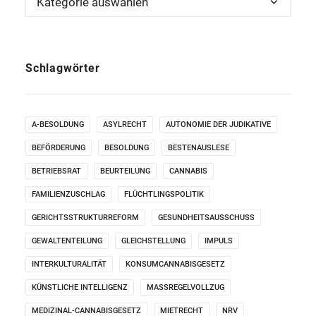
Schlagwörter
A-BESOLDUNG
ASYLRECHT
AUTONOMIE DER JUDIKATIVE
BEFÖRDERUNG
BESOLDUNG
BESTENAUSLESE
BETRIEBSRAT
BEURTEILUNG
CANNABIS
FAMILIENZUSCHLAG
FLÜCHTLINGSPOLITIK
GERICHTSSTRUKTURREFORM
GESUNDHEITSAUSSCHUSS
GEWALTENTEILUNG
GLEICHSTELLUNG
IMPULS
INTERKULTURALITÄT
KONSUMCANNABISGESETZ
KÜNSTLICHE INTELLIGENZ
MASSREGELVOLLZUG
MEDIZINAL-CANNABISGESETZ
MIETRECHT
NRV