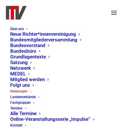
Über uns
Dringender Appell: Schutz
Neue Richter*innenvereinigung
Bundesmitgliederversammlung
für den Rechtsstaat in
Bundesvorstand
Bundesbüro
Israel!
Grundlagentexte
Satzung
Netzwerk
MEDEL
29. September 2023
|
Bundesvorstand
Mitglied werden
Folgt uns
Gemeinsame Erklärung der juristischen
Meldungen
Landesverbände
Verbände
Fachgruppen
Termine
Israel sieht sich derzeit der größten
Alle Termine
Online-Veranstaltungsserie „Impulse“
Herausforderung für seine demokratische
Kontakt