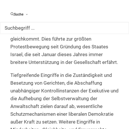
Verfasstheit seit seiner Gründung vor 75 Jahren
gegenüber. Die rechts-religiöse Regierung unter
Suche
Premierminister Benjamin Netanjahu strebt einen
weitgehenden Umbau des Rechtsstaates an, der
einem Abbau rechtsstaatlicher Strukturen
gleichkommt. Dies führte zur größten
Protestbewegung seit Gründung des Staates
Israel, die seit Januar dieses Jahres immer
breitere Unterstützung in der Gesellschaft erfährt.
Tiefgreifende Eingriffe in die Zuständigkeit und
Besetzung von Gerichten, die Abschaffung
unabhängiger Kontrollinstanzen der Exekutive und
die Aufhebung der Selbstverwaltung der
Anwaltschaft zielen darauf ab, wesentliche
Schutzmechanismen einer liberalen Demokratie
außer Kraft zu setzen. Weitere Eingriffe in