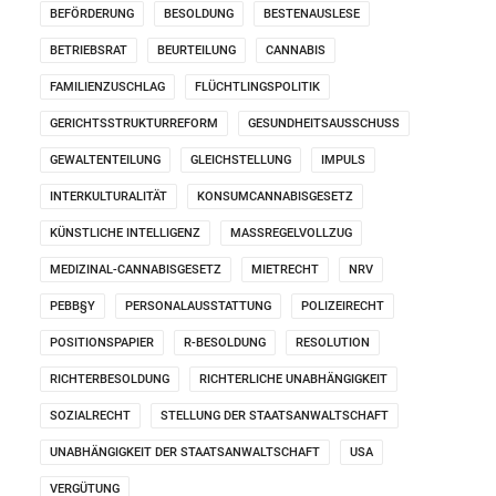
BEFÖRDERUNG
BESOLDUNG
BESTENAUSLESE
BETRIEBSRAT
BEURTEILUNG
CANNABIS
FAMILIENZUSCHLAG
FLÜCHTLINGSPOLITIK
GERICHTSSTRUKTURREFORM
GESUNDHEITSAUSSCHUSS
GEWALTENTEILUNG
GLEICHSTELLUNG
IMPULS
INTERKULTURALITÄT
KONSUMCANNABISGESETZ
KÜNSTLICHE INTELLIGENZ
MASSREGELVOLLZUG
MEDIZINAL-CANNABISGESETZ
MIETRECHT
NRV
PEBB§Y
PERSONALAUSSTATTUNG
POLIZEIRECHT
POSITIONSPAPIER
R-BESOLDUNG
RESOLUTION
RICHTERBESOLDUNG
RICHTERLICHE UNABHÄNGIGKEIT
SOZIALRECHT
STELLUNG DER STAATSANWALTSCHAFT
UNABHÄNGIGKEIT DER STAATSANWALTSCHAFT
USA
VERGÜTUNG