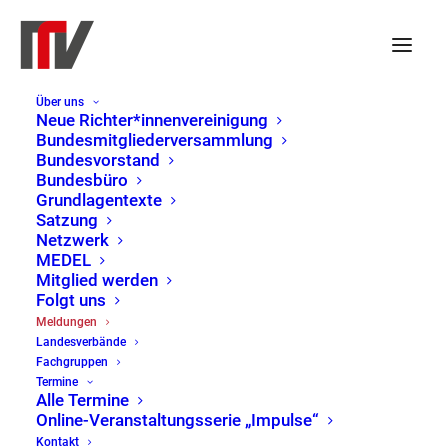
Über uns
Den Zugang zum Recht
Neue Richter*innenvereinigung
Bundesmitgliederversammlung
erhalten – Aufruf zur
Bundesvorstand
Bundesbüro
Kundgebung am 17.
Grundlagentexte
Satzung
Oktober 2024 in Kiel
Netzwerk
MEDEL
Mitglied werden
11. Oktober 2024
|
LV Schleswig-Holstein
Folgt uns
Meldungen
Landesverbände
Fachgruppen
Termine
Alle Termine
Online-Veranstaltungsserie „Impulse“
Kontakt