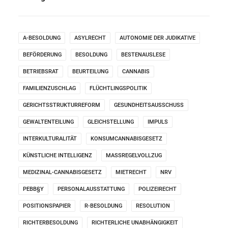
A-BESOLDUNG
ASYLRECHT
AUTONOMIE DER JUDIKATIVE
BEFÖRDERUNG
BESOLDUNG
BESTENAUSLESE
BETRIEBSRAT
BEURTEILUNG
CANNABIS
FAMILIENZUSCHLAG
FLÜCHTLINGSPOLITIK
GERICHTSSTRUKTURREFORM
GESUNDHEITSAUSSCHUSS
GEWALTENTEILUNG
GLEICHSTELLUNG
IMPULS
INTERKULTURALITÄT
KONSUMCANNABISGESETZ
KÜNSTLICHE INTELLIGENZ
MASSREGELVOLLZUG
MEDIZINAL-CANNABISGESETZ
MIETRECHT
NRV
PEBB§Y
PERSONALAUSSTATTUNG
POLIZEIRECHT
POSITIONSPAPIER
R-BESOLDUNG
RESOLUTION
RICHTERBESOLDUNG
RICHTERLICHE UNABHÄNGIGKEIT