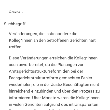
örtliche und strukturelle Änderungen an einigen
weiteren Amtsgerichten in Schleswig-Holstein –
Suche
wie in der Medieninformation des Ministeriums
für Justiz und Gesundheit vom gestrigen Tage
detailliert aufgeführt – vor. Dies sind erhebliche
Veränderungen, die insbesondere die
Kolleg*Innen an den betroffenen Gerichten hart
treffen.
Diese Veränderungen erreichen die Kolleg*innen
auch unvorbereitet, da die Planungen zur
Amtsgerichtsstrukturreform den bei der
Fachgerichtstrukturreform gemachten Fehler
wiederholen, die in der Justiz Beschäftigten nicht
hinreichend einzubinden und über den Prozess zu
informieren. Über Monate waren die Kolleg*innen
in vielen Gerichten aufgrund des intransparenten