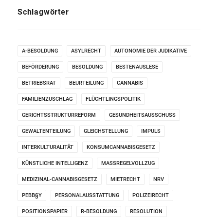
Schlagwörter
A-BESOLDUNG
ASYLRECHT
AUTONOMIE DER JUDIKATIVE
BEFÖRDERUNG
BESOLDUNG
BESTENAUSLESE
BETRIEBSRAT
BEURTEILUNG
CANNABIS
FAMILIENZUSCHLAG
FLÜCHTLINGSPOLITIK
GERICHTSSTRUKTURREFORM
GESUNDHEITSAUSSCHUSS
GEWALTENTEILUNG
GLEICHSTELLUNG
IMPULS
INTERKULTURALITÄT
KONSUMCANNABISGESETZ
KÜNSTLICHE INTELLIGENZ
MASSREGELVOLLZUG
MEDIZINAL-CANNABISGESETZ
MIETRECHT
NRV
PEBB§Y
PERSONALAUSSTATTUNG
POLIZEIRECHT
POSITIONSPAPIER
R-BESOLDUNG
RESOLUTION