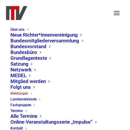
Über uns
Beschluss des
Neue Richter*innenvereinigung
Bundesmitgliederversammlung
Lenkungsausschusses zur
Bundesvorstand
Bundesbüro
Amtsgerichtsstrukturreform
Grundlagentexte
Satzung
Netzwerk
MEDEL
22. Oktober 2025
|
LV Schleswig-Holstein
,
Mitglied werden
Pressemitteilung
Folgt uns
Meldungen
Der Beschluss des Lenkungsausschusses zur
Landesverbände
Fachgruppen
Amtsgerichtsstrukturreform sieht die Auflösung
Termine
des Amtsgerichtes Reinbek mit Auslaufen des
Alle Termine
Online-Veranstaltungsserie „Impulse“
bestehenden Mietvertrages zum 31.12.2029 und
Kontakt