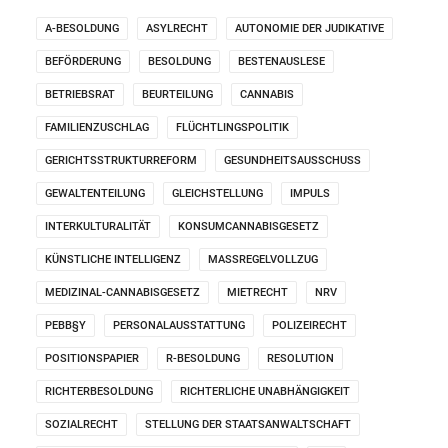
A-BESOLDUNG
ASYLRECHT
AUTONOMIE DER JUDIKATIVE
BEFÖRDERUNG
BESOLDUNG
BESTENAUSLESE
BETRIEBSRAT
BEURTEILUNG
CANNABIS
FAMILIENZUSCHLAG
FLÜCHTLINGSPOLITIK
GERICHTSSTRUKTURREFORM
GESUNDHEITSAUSSCHUSS
GEWALTENTEILUNG
GLEICHSTELLUNG
IMPULS
INTERKULTURALITÄT
KONSUMCANNABISGESETZ
KÜNSTLICHE INTELLIGENZ
MASSREGELVOLLZUG
MEDIZINAL-CANNABISGESETZ
MIETRECHT
NRV
PEBB§Y
PERSONALAUSSTATTUNG
POLIZEIRECHT
POSITIONSPAPIER
R-BESOLDUNG
RESOLUTION
RICHTERBESOLDUNG
RICHTERLICHE UNABHÄNGIGKEIT
SOZIALRECHT
STELLUNG DER STAATSANWALTSCHAFT