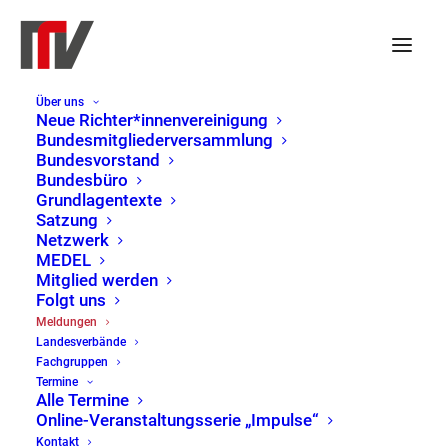
Über uns
Antrag auf Gewährung einer
Neue Richter*innenvereinigung
Bundesmitgliederversammlung
amtsangemessenen
Bundesvorstand
Bundesbüro
Alimentation für das Jahr
Grundlagentexte
Satzung
2025 – Saarland
Netzwerk
MEDEL
Mitglied werden
26. November 2025
|
LV Rheinland-Pfalz /
Folgt uns
Saarland
Meldungen
Landesverbände
Fachgruppen
Hier gibt es ein Musterschreiben
Termine
Alle Termine
an die ZBS in Saarbrücken mit
Online-Veranstaltungsserie „Impulse“
dem Antrag auf Gewährung einer
Kontakt