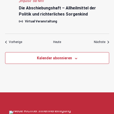
„Impulse“ der NRV
Die Abschiebungshaft – Allheilmittel der
Politik und richterliches Sorgenkind
Virtual Veranstaltung
Veranstaltungen
Veran
Vorherige
Heute
Nächste
Kalender abonnieren