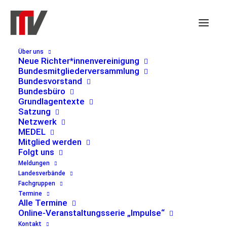
Über uns
Neue Richter*innenvereinigung
Bundesmitgliederversammlung
Bundesvorstand
Veranstaltungen
Veranst
Ve
13.02.2025
 - 
23.06.2025
Suche
Liste
Bundesbüro
Such-
An
Datum
Grundlagentexte
Satzung
und
Nav
Februar 2025
wählen.
Netzwerk
Ansicht
MEDEL
FR.
Mitglied werden
14
Folgt uns
Meldungen
Landesverbände
Fachgruppen
Termine
Alle Termine
Online-Veranstaltungsserie „Impulse“
Kontakt