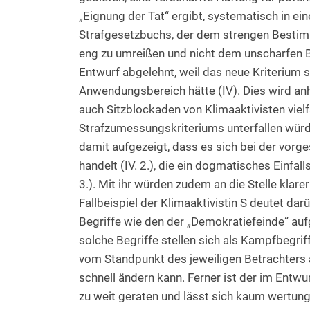
„Eignung der Tat“ ergibt, systematisch in 
Strafgesetzbuchs, der dem strengen Bestimm
eng zu umreißen und nicht dem unscharfen 
Entwurf abgelehnt, weil das neue Kriterium 
Anwendungsbereich hätte (IV). Dies wird anh
auch Sitzblockaden von Klimaaktivisten vi
Strafzumessungskriteriums unterfallen würde
damit aufgezeigt, dass es sich bei der vor
handelt (IV. 2.), die ein dogmatisches Einfal
3.). Mit ihr würden zudem an die Stelle klarer
Fallbeispiel der Klimaaktivistin S deutet da
Begriffe wie den der „Demokratiefeinde“ aufgr
solche Begriffe stellen sich als Kampfbegrif
vom Standpunkt des jeweiligen Betrachters 
schnell ändern kann. Ferner ist der im Entwu
zu weit geraten und lässt sich kaum wertungs