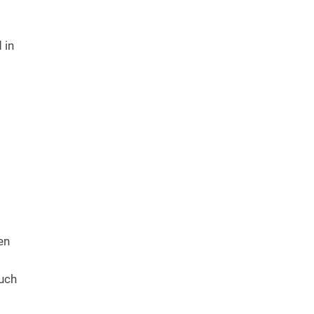
 in
en
auch