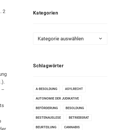
. 2
Kategorien
Kategorien
Schlagwörter
rung
.).
n –
A-BESOLDUNG
ASYLRECHT
AUTONOMIE DER JUDIKATIVE
ts
BEFÖRDERUNG
BESOLDUNG
BESTENAUSLESE
BETRIEBSRAT
e
BEURTEILUNG
CANNABIS
der