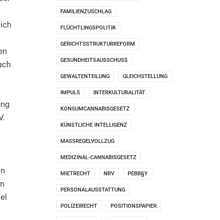
FAMILIENZUSCHLAG
ich
FLÜCHTLINGSPOLITIK
GERICHTSSTRUKTURREFORM
en
GESUNDHEITSAUSSCHUSS
ach
GEWALTENTEILUNG
GLEICHSTELLUNG
IMPULS
INTERKULTURALITÄT
ung
KONSUMCANNABISGESETZ
V.
KÜNSTLICHE INTELLIGENZ
MASSREGELVOLLZUG
MEDIZINAL-CANNABISGESETZ
on
MIETRECHT
NRV
PEBB§Y
en
PERSONALAUSSTATTUNG
el
POLIZEIRECHT
POSITIONSPAPIER