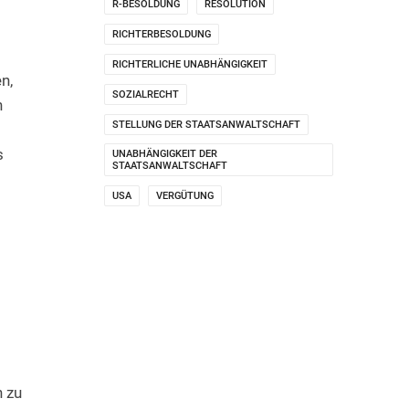
R-BESOLDUNG
RESOLUTION
RICHTERBESOLDUNG
RICHTERLICHE UNABHÄNGIGKEIT
n,
SOZIALRECHT
h
STELLUNG DER STAATSANWALTSCHAFT
s
UNABHÄNGIGKEIT DER
STAATSANWALTSCHAFT
USA
VERGÜTUNG
h zu