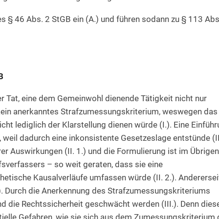
s § 46 Abs. 2 StGB ein (A.) und führen sodann zu § 113 Abs
B
er Tat, eine dem Gemeinwohl dienende Tätigkeit nicht nur
 kein anerkanntes Strafzumessungskriterium, weswegen das
t lediglich der Klarstellung dienen würde (I.). Eine Einfüh
 weil dadurch eine inkonsistente Gesetzeslage entstünde (II
hrer Auswirkungen (II. 1.) und die Formulierung ist im Übrige
sverfassers – so weit geraten, dass sie eine
etische Kausalverläufe umfassen würde (II. 2.). Anderersei
3.). Durch die Anerkennung des Strafzumessungskriteriums
die Rechtssicherheit geschwächt werden (III.). Denn dies
ntielle Gefahren, wie sie sich aus dem Zumessungskriterium 