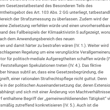
einem Gesetzestatbestand des Besonderen Teils des
theitsgebot des Art. 103 Abs. 2 GG unterliegt, tatbestandl
Bereich der Strafzumessung zu überlassen. Zudem wird der
seine Zielsetzung verfehlen würde und einen unvorhersehbar
and des Fallbeispiels der Klimaaktivistin S aufgezeigt, won
elfach dem Anwendungsbereich des neuen
n und damit härter zu bestrafen wären (IV. 1.). Weiter wird
geschlagenen Regelung um eine verunglückte Verallgemeiner
lstor für politisch-mediale Aufgeregtheiten schaffen würde (I
 Feststellungen Spekulationen treten (IV. 4.). Das fiktive
rüber hinaus subtil an, dass eine Gesetzesbegründung, die
eift, einer rationalen Strafrechtspflege nicht guttut. Denn
fe in der politischen Auseinandersetzung dar, deren Extensi
abhängt und sich mit einer Änderung von Machtverhältniss
rf enthaltene Begriff der „gemeinwohldienenden Tätigkeit“ vi
mäßig zutreffend konkretisieren (IV. 5.). Auch ist die