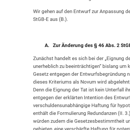
Wir gehen auf den Entwurf zur Anpassung de
StGB-E aus (B.).
A. Zur Änderung des § 46 Abs. 2 StG
Zunächst handelt es sich bei der „Eignung d
unerheblich zu beeinträchtigen“ bislang um
Gesetz entgegen der Entwurfsbegründung nich
dieses Kriteriums als Novum wird abgelehnt,
Denn die Eignung der Tat ist kein Unterfall i
entgegen der erklärten Intention des Entwurf
verschuldensunabhängige Haftung für hypoth
enthält die Formulierung Redundanzen (II. 
würden zudem die Gesetzesbestimmtheit und 
gebieten, eine verschärfte Haftung für pote