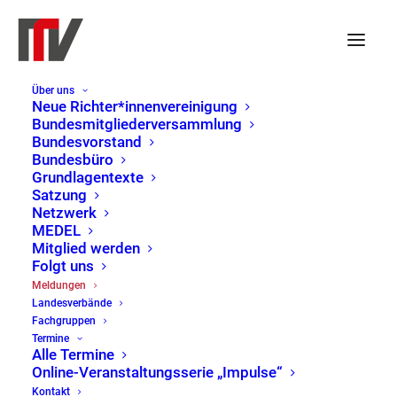
Über uns
Die Union ist am Zug:
Neue Richter*innenvereinigung
Bundesmitgliederversammlung
Paritätische Besetzung des
Bundesvorstand
Bundesbüro
Bundesverfassungsgerichts
Grundlagentexte
Satzung
wiederherstellen
Netzwerk
MEDEL
Mitglied werden
29. November 2024
|
Bundesvorstand
,
Folgt uns
Pressemitteilung
Meldungen
Landesverbände
Fachgruppen
Bereits vor einem Jahr hat die CDU/CSU mit dem
Termine
Alle Termine
als Nachfolger von Sibylle Kessal-Wulf ernannten
Online-Veranstaltungsserie „Impulse“
Holger Wöckel die kurze Zeit der – erstmaligen –
Kontakt