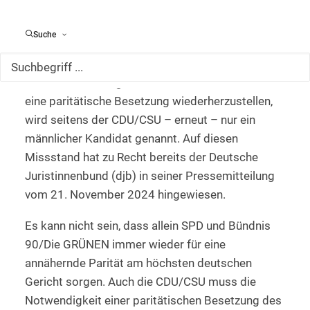
paritätischen Besetzung des
Bundesverfassungsgerichts beendet. Anstatt bei
Suche
der nun anstehenden Nachbesetzung der Stelle
des Richters des Bundesverfassungsgerichts
Josef Christ wenigstens den Versuch zu machen,
eine paritätische Besetzung wiederherzustellen,
wird seitens der CDU/CSU – erneut – nur ein
männlicher Kandidat genannt. Auf diesen
Missstand hat zu Recht bereits der Deutsche
Juristinnenbund (djb) in seiner Pressemitteilung
vom 21. November 2024 hingewiesen.
Es kann nicht sein, dass allein SPD und Bündnis
90/Die GRÜNEN immer wieder für eine
annähernde Parität am höchsten deutschen
Gericht sorgen. Auch die CDU/CSU muss die
Notwendigkeit einer paritätischen Besetzung des