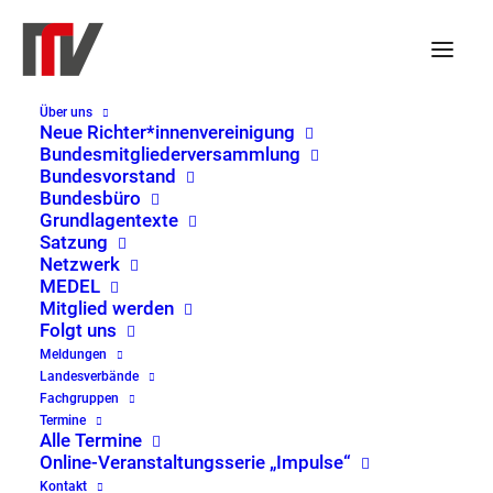
Über uns
Neue Richter*innenvereinigung
Bundesmitgliederversammlung
Bundesvorstand
Veranstaltungen
Veranst
Ver
23.11.2024
 - 
21.05.2025
Suche
Liste
Bundesbüro
Such-
Ans
Datum
Grundlagentexte
Satzung
und
Nav
November 2024
wählen.
Netzwerk
Ansicht
MEDEL
SA.
Mitglied werden
23
Folgt uns
Meldungen
Landesverbände
Fachgruppen
Termine
Alle Termine
Online-Veranstaltungsserie „Impulse“
Kontakt