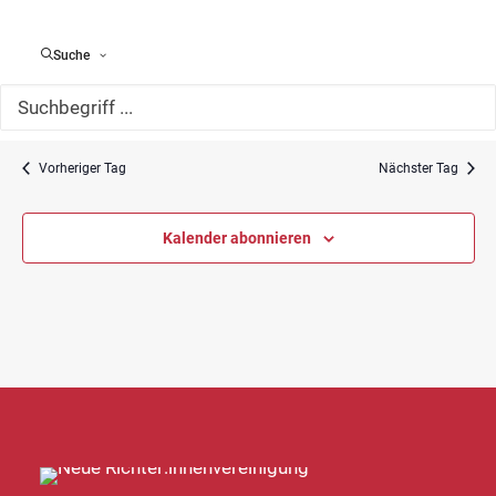
Herausforderungen für die Justiz in Deutschland
und in Polen
Suche
Fachgerichtszentrum
Hans-Oster-Straße 4, Dresden
Vorheriger Tag
Nächster Tag
Kalender abonnieren