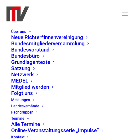
Über uns
Neue Richter*innenvereinigung
Bundesmitgliederversammlung
Bundesvorstand
Veranstaltungen
Veranst
Ver
24.06.2024
Suche
Tag
Bundesbüro
Such-
Ans
Datum
für
Grundlagentexte
16:30
Satzung
und
Nav
wählen.
24.
Netzwerk
Ansicht
MEDEL
Juni
Mitglied werden
Folgt uns
2024
Meldungen
Landesverbände
Fachgruppen
Termine
Alle Termine
Online-Veranstaltungsserie „Impulse“
Kontakt