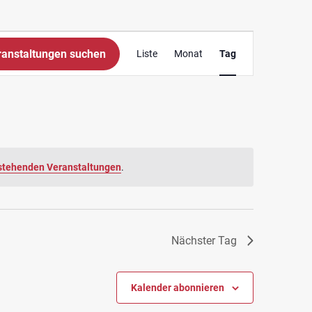
Veranstaltung
ranstaltungen suchen
Liste
Monat
Tag
Ansichten-
Navigation
stehenden Veranstaltungen
.
Nächster Tag
Kalender abonnieren