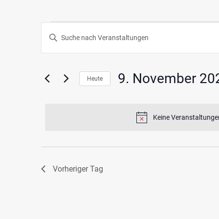
Veranstaltungen
Veranstaltungen
Geben
Such-
Sie
für
Das
und
Schlüsselwort.
9. November 20
9.
Heute
Ansichtennavigation
Suche
Datum
nach
November
wählen.
Veranstaltungen
Keine Veranstaltunge
Schlüsselwort.
2025
Vorheriger Tag