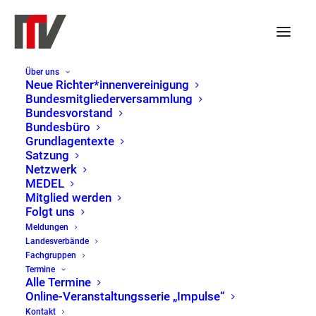
Über uns
Neue Richter*innenvereinigung
Bundesmitgliederversammlung
Bundesvorstand
Veranstaltungen
Bundesbüro
Keine Veranstaltungen für 30. September 2025 vorgesehen. Hier
für
Grundlagentexte
Hinweis
geht es zu den
nächsten bevorstehenden Veranstaltungen
.
Satzung
30.
Netzwerk
Veranst
Ver
30.09.2025
Suche
MEDEL
Tag
September
Such-
Ans
Mitglied werden
Datum
Folgt uns
und
Nav
2025
wählen.
Vorheriger Tag
Nächster Tag
Meldungen
Ansicht
Landesverbände
Fachgruppen
Kalender abonnieren
Termine
Alle Termine
Online-Veranstaltungsserie „Impulse“
Kontakt