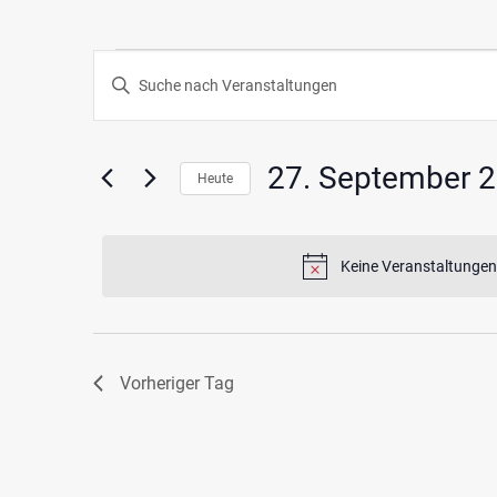
Veranstaltungen
Veranstaltungen
Geben
Such-
Sie
für
Das
und
Schlüsselwort.
27. September 
27.
Heute
Ansichtennavigation
Suche
Datum
nach
September
wählen.
Veranstaltungen
Keine Veranstaltungen
Schlüsselwort.
2025
Vorheriger Tag