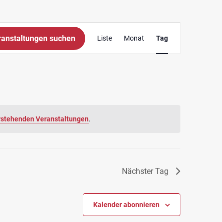
Veranstaltung
ranstaltungen suchen
Liste
Monat
Tag
Ansichten-
Navigation
rstehenden Veranstaltungen
.
Nächster Tag
Kalender abonnieren