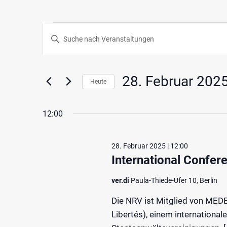
Veranstaltungen
Veranstaltungen
Geben
Such-
Sie
für
Das
und
Schlüsselwort.
28. Februar 202
28.
Heute
Ansichtennavigation
Suche
Datum
nach
Februar
wählen.
12:00
Veranstaltungen
Schlüsselwort.
2025
28. Februar 2025 | 12:00
International Confer
ver.di
Paula-Thiede-Ufer 10, Berlin
Die NRV ist Mitglied von MEDE
Libertés), einem internationa