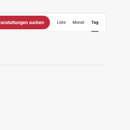
Veranstaltung
ranstaltungen suchen
Liste
Monat
Tag
Ansichten-
Navigation