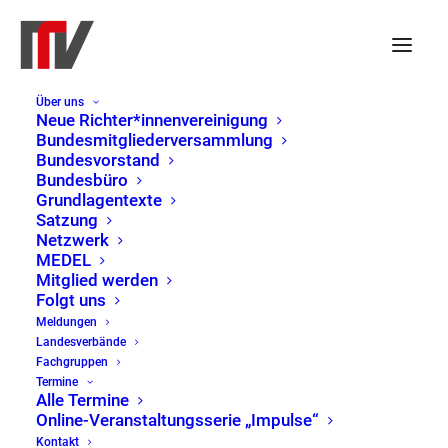
Über uns
Neue Richter*innenvereinigung
Bundesmitgliederversammlung
Bundesvorstand
Veranstaltungen
Bundesbüro
Keine Veranstaltungen für 30. Juni 2024 vorgesehen. Hier geht es
für
Grundlagentexte
Hinweis
zu den
nächsten bevorstehenden Veranstaltungen
.
Satzung
30.
Netzwerk
Veranst
Ver
30.06.2024
Suche
MEDEL
Tag
Juni
Such-
Ans
Mitglied werden
Datum
Folgt uns
und
Nav
2024
wählen.
Vorheriger Tag
Nächster Tag
Meldungen
Ansicht
Landesverbände
Fachgruppen
Kalender abonnieren
Termine
Alle Termine
Online-Veranstaltungsserie „Impulse“
Kontakt