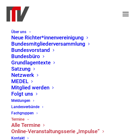
Über uns
Neue Richter*innenvereinigung
Bundesmitgliederversammlung
Bundesvorstand
« Alle Veranstaltungen
Bundesbüro
Grundlagentexte
Diese Veranstaltung hat bereits stattgefunden.
Satzung
Netzwerk
MEDEL
NRV-Thementreffen: Wie
Mitglied werden
Folgt uns
machen wir unsere Justiz
Meldungen
Landesverbände
wetterfest?
Fachgruppen
Termine
Alle Termine
24. April | 16:00
-
25. April | 12:00
Online-Veranstaltungsserie „Impulse“
Kontakt