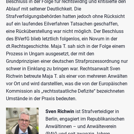
Beschluss in der Folge für rechtswidrig und kritisierte den
Ablauf mit seltener Deutlichkeit. Die
Strafverfolgungsbehörden hatten jedoch ohne Rücksicht
auf ein laufendes Eilverfahren Tatsachen geschaffen,
eine Rücküberstellung war nicht möglich. Der Beschluss
des BVerfG blieb letztlich folgenlos, ein Novum in der
dt.Rechtsgeschichte. Maja T. sah sich in der Folge einem
Prozess in Ungarn ausgesetzt, der mit den
Grundprinzipien einer deutschen Strafprozessordnung nur
schwer in Einklang zu bringen war. Rechtsanwalt Sven
Richwin betreute Maja T. als einer von mehreren Anwälten
vor Ort und wird darstelllen, was die von der Europäischen
Kommission als „rechtsstaatliche Defizite“ bezeichneten
Umstände in der Praxis bedeuten.
Sven Richwin
ist Strafverteidiger in
Berlin, engagiert im Republikanischen
Anwältinnen – und Anwälteverein
(RAV) und seit zwanzig Jahren