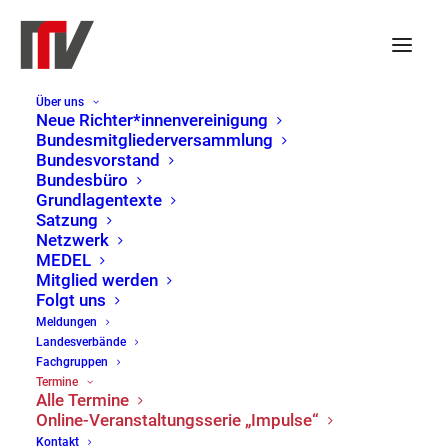
Über uns
Neue Richter*innenvereinigung
Bundesmitgliederversammlung
« Alle Veranstaltungen
Virtual Veranstaltung
Bundesvorstand
Bundesbüro
Diese Veranstaltung hat bereits stattgefunden.
Grundlagentexte
Satzung
Netzwerk
Veranstaltungsserie:
Online-Veranstaltungsserie
MEDEL
Mitglied werden
„Impulse“ der NRV
Folgt uns
NRV Impulse: Rechtsstaat
Meldungen
Landesverbände
ohne Prinzipien – die Grenzen
Fachgruppen
Termine
internationaler Rechtshilfe
Alle Termine
Online-Veranstaltungsserie „Impulse“
22. April | 12:30
-
13:30
Kontakt