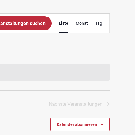
Veranstaltung
anstaltungen suchen
Liste
Monat
Tag
Ansichten-
Navigation
Nächste
Veranstaltungen
Kalender abonnieren