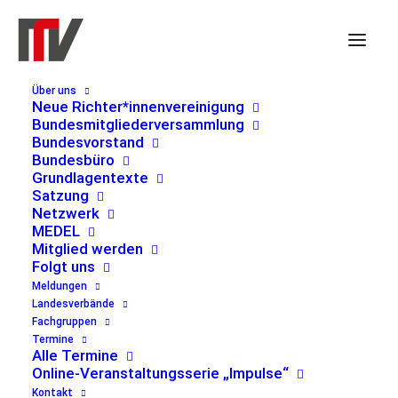
Über uns
Neue Richter*innenvereinigung
Bundesmitgliederversammlung
Bundesvorstand
ver.di
Bundesbüro
« Alle Veranstaltungen
Grundlagentexte
Satzung
Netzwerk
Adresse
Paula-Thiede-Ufer 10
MEDEL
Berlin
,
10179
Germany
Mitglied werden
Wegbeschreibung
Folgt uns
Meldungen
Landesverbände
Veranstaltungen an diesem veranstalt
Fachgruppen
Termine
28.02.2025
 - 
07.08.2026
Alle Termine
Online-Veranstaltungsserie „Impulse“
Datum
Kontakt