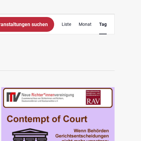
Veranstaltung
ranstaltungen suchen
Liste
Monat
Tag
Ansichten-
Navigation