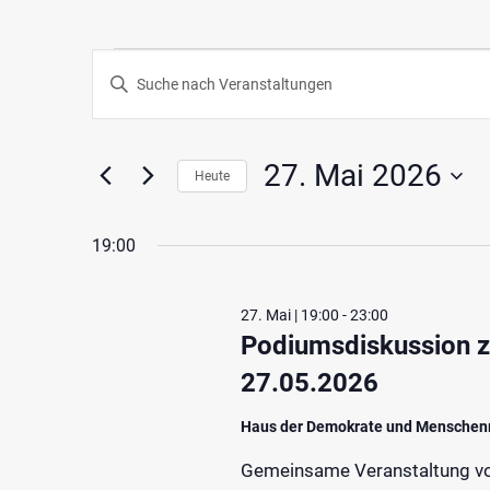
Veranstaltungen
Veranstaltungen
Geben
Such-
Sie
für
Das
und
Schlüsselwort.
27. Mai 2026
27.
Heute
Ansichtennavigation
Suche
Datum
nach
Mai
wählen.
19:00
Veranstaltungen
Schlüsselwort.
2026
27. Mai | 19:00
-
23:00
Podiumsdiskussion 
27.05.2026
Haus der Demokrate und Menschen
Gemeinsame Veranstaltung vo