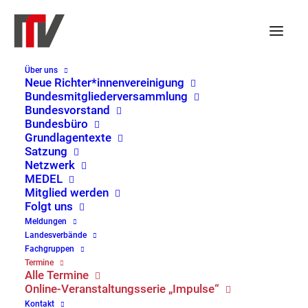
Über uns
Neue Richter*innenvereinigung
Bundesmitgliederversammlung
Bundesvorstand
« Alle Veranstaltungen
Bundesbüro
Grundlagentexte
Diese Veranstaltung hat bereits stattgefunden.
Satzung
Netzwerk
MEDEL
Veranstaltungsserie:
Online-Veranstaltungsserie
Mitglied werden
„Impulse“ der NRV
Folgt uns
Meldungen
Kündigungsschutzprozess –
Landesverbände
Fachgruppen
Fragestellungen zur
Termine
Alle Termine
Annahmeverzugsvergütung
Online-Veranstaltungsserie „Impulse“
Kontakt