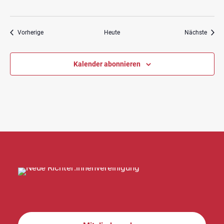
Veranstaltungen
Veran
Vorherige
Heute
Nächste
Kalender abonnieren