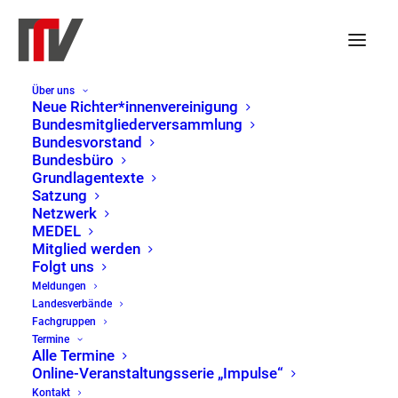
Über uns
Neue Richter*innenvereinigung
Bundesmitgliederversammlung
Bundesvorstand
Veranstaltungen
Veranst
Ver
30.07.2024
 - 
27.02.2025
Suche
Liste
Bundesbüro
Such-
Ans
Datum
Grundlagentexte
Satzung
und
Nav
Juli 2024
wählen.
Netzwerk
Ansicht
MEDEL
DI.
Mitglied werden
30
Folgt uns
Meldungen
Landesverbände
Fachgruppen
Termine
Alle Termine
Online-Veranstaltungsserie „Impulse“
Kontakt