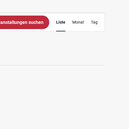
Veranstaltung
anstaltungen suchen
Liste
Monat
Tag
Ansichten-
Navigation