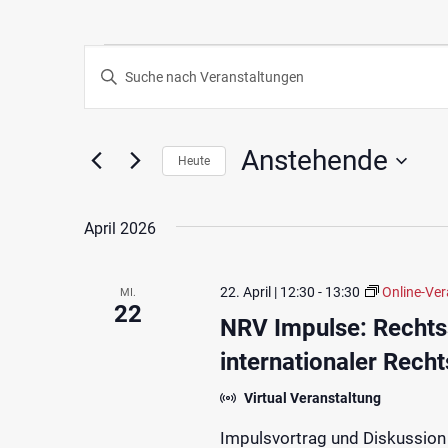
Veranstaltungen
Veranstaltungen
Geben
Such-
Sie
Das
und
Schlüsselwort.
Anstehende
Heute
Ansichtennavigation
Suche
Datum
nach
wählen.
April 2026
Veranstaltungen
Schlüsselwort.
22. April | 12:30
-
13:30
Online-Ver
MI.
22
NRV Impulse: Rechtss
internationaler Recht
Virtual Veranstaltung
Impulsvortrag und Diskussion 