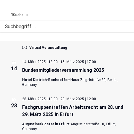
März 2025
Suche
4. März 2025 | 12:30
-
13:30
Online-Veranstaltungsserie
DI.
„Impulse“ der NRV
4
KI zwischen Mythos und Wahrheit: was sie
kann und was nicht
Virtual Veranstaltung
14. März 2025 | 18:00
-
15. März 2025 | 17:00
FR.
14
Bundesmitgliederversammlung 2025
Hotel Dietrich-Bonhoeffer-Haus
Ziegelstraße 30, Berlin,
Germany
28. März 2025 | 13:00
-
29. März 2025 | 12:00
FR.
28
Fachgruppentreffen Arbeitsrecht am 28. und
29. März 2025 in Erfurt
Augustinerkloster in Erfurt
Augustinerstraße 10, Erfurt,
Germany