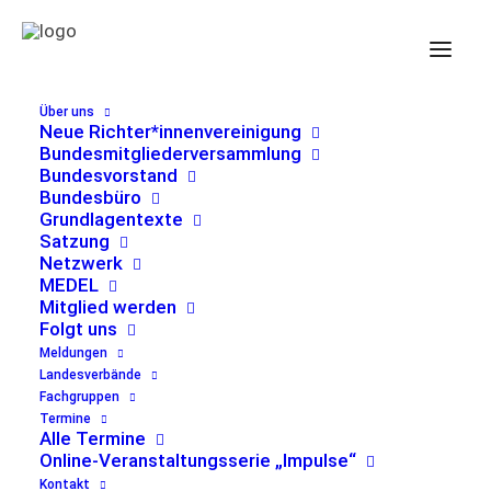
Über uns
Neue Richter*innenvereinigung
Bundesmitgliederversammlung
Bundesvorstand
Veranstaltungen
Veranst
Ve
23.07.2024
 - 
14.02.2025
Suche
Liste
Bundesbüro
Such-
An
Datum
Grundlagentexte
Satzung
und
Nav
Juli 2024
wählen.
Netzwerk
Ansicht
MEDEL
23. Juli 2024 | 17:30
DI.
Mitglied werden
23
Aschaffenburg: Justitia – Anspruch und
Folgt uns
Wirklichkeit
Meldungen
Landesverbände
Martinushaus, Aschaffenburg
Treibgasse 26, Aschaffenburg,
Germany
Fachgruppen
Termine
Alle Termine
25. Juli 2024 | 17:30
DO.
Online-Veranstaltungsserie „Impulse“
25
Mainz: Justitia – Anspruch und Wirklichkeit
Kontakt