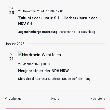
SA.
23. November 2024 | 10:00
-
17:00
23
Zukunft der Justiz SH – Herbstklausur der
NRV SH
Jugendherberge Ratzeburg
Reeperbahn 6-14, Ratzeburg
Januar 2025
DI.
21
21. Januar 2025 | 18:00
Neujahrsfeier der NRV NRW
Die Geissel
Aachener Straße 58, Düsseldorf, Germany
Veranstaltungen
Veran
Vorherige
Heute
Nächste