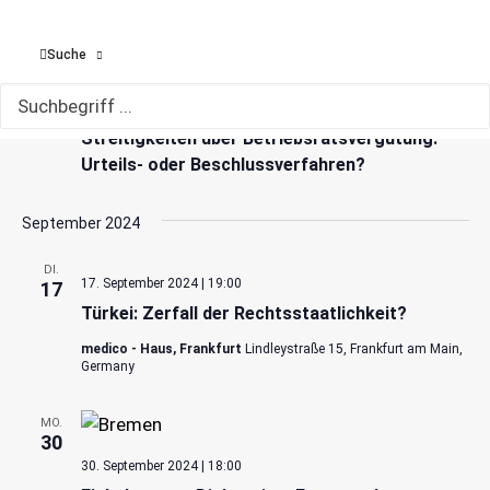
Gasthaus Willems, Mainz
Kapuzinerstraße 29, Mainz
Suche
DI.
30. Juli 2024 | 19:00
Online-Veranstaltungsserie „Impulse“
30
der NRV
Streitigkeiten über Betriebsratsvergütung:
Urteils- oder Beschlussverfahren?
September 2024
DI.
17. September 2024 | 19:00
17
Türkei: Zerfall der Rechtsstaatlichkeit?
medico - Haus, Frankfurt
Lindleystraße 15, Frankfurt am Main,
Germany
MO.
30
30. September 2024 | 18:00