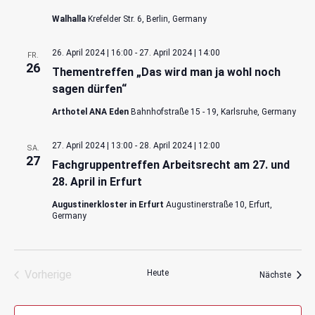
Walhalla
Krefelder Str. 6, Berlin, Germany
26. April 2024 | 16:00
-
27. April 2024 | 14:00
FR.
26
Thementreffen „Das wird man ja wohl noch
sagen dürfen“
Arthotel ANA Eden
Bahnhofstraße 15 - 19, Karlsruhe, Germany
27. April 2024 | 13:00
-
28. April 2024 | 12:00
SA.
27
Fachgruppentreffen Arbeitsrecht am 27. und
28. April in Erfurt
Augustinerkloster in Erfurt
Augustinerstraße 10, Erfurt,
Germany
Vorherige
Heute
Veran
Nächste
Veranstaltungen