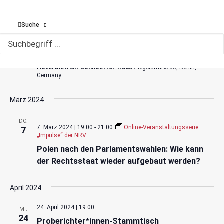
Februar 2024
Suche
29. Februar 2024
-
2. März 2024
DO.
29
Bundesmitgliederversammlung 2024
Hotel Dietrich-Bonhoeffer-Haus
Ziegelstraße 30, Berlin,
Germany
März 2024
DO.
7. März 2024 | 19:00
-
21:00
Online-Veranstaltungsserie
7
„Impulse“ der NRV
Polen nach den Parlamentswahlen: Wie kann
der Rechtsstaat wieder aufgebaut werden?
April 2024
24. April 2024 | 19:00
MI.
24
Proberichter*innen-Stammtisch