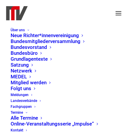
Über uns
Neue Richter*innenvereinigung
Bundesmitgliederversammlung
Bundesvorstand
Veranstaltungen
Bundesbüro
Keine Veranstaltungen für 3. Juli 2024 vorgesehen. Hier geht es zu
für
Grundlagentexte
Hinweis
den
nächsten bevorstehenden Veranstaltungen
.
Satzung
3.
Netzwerk
Veranst
Ver
03.07.2024
Suche
MEDEL
Tag
Juli
Such-
Ans
Mitglied werden
Datum
Folgt uns
und
Nav
2024
wählen.
Vorheriger Tag
Nächster Tag
Meldungen
Ansicht
Landesverbände
Fachgruppen
Kalender abonnieren
Termine
Alle Termine
Online-Veranstaltungsserie „Impulse“
Kontakt