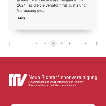
In Ihrem Weihnachts- und Neujahrsgruß
2024 ließ die die Senatorin für Justiz und
Verfassung die…
Mehr
1
…
4
5
6
7
8
…
31