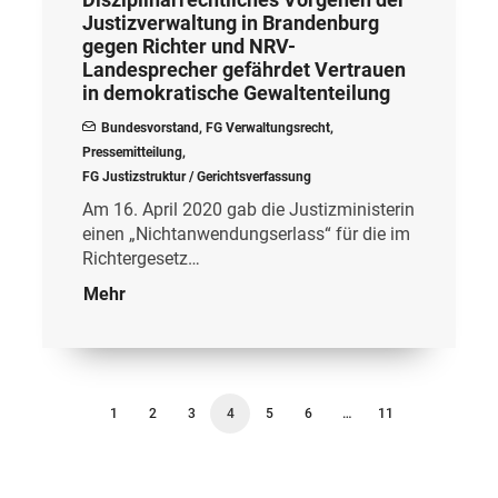
Justizverwaltung in Brandenburg
gegen Richter und NRV-
Landesprecher gefährdet Vertrauen
in demokratische Gewaltenteilung
Bundesvorstand
,
FG Verwaltungsrecht
,
Pressemitteilung
,
FG Justizstruktur / Gerichtsverfassung
Am 16. April 2020 gab die Justizministerin
einen „Nichtanwendungserlass“ für die im
Richtergesetz…
Mehr
1
2
3
4
5
6
…
11