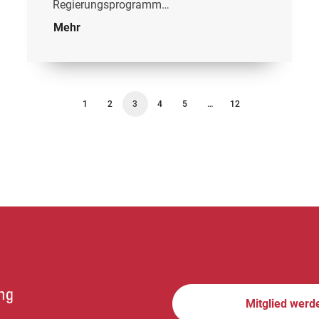
Regierungsprogramm…
Mehr
1
2
3
4
5
…
12
Mitglied werd